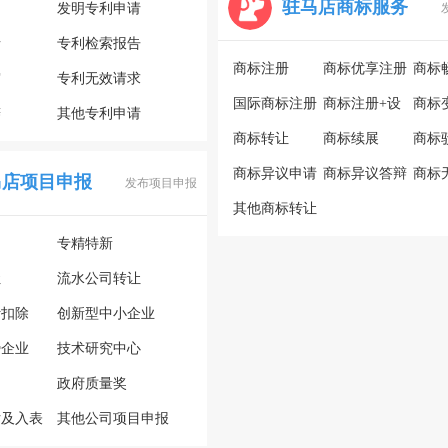
驻马店商标服务
利
发明专利申请
请
专利检索报告
商标注册
商标优享注册
商标
审
专利无效请求
国际商标注册
商标注册+设
商标
辩
其他专利申请
商标转让
计
商标续展
商标
商标异议申请
商标异议答辩
商标
马店项目申报
发布项目申报
其他商标转让
专精特新
让
流水公司转让
计扣除
创新型中小企业
势企业
技术研究中心
政府质量奖
估及入表
其他公司项目申报