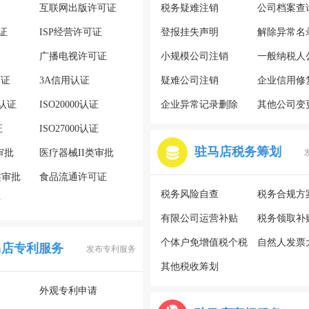
互联网出版许可证
税务疑难注销
公司档案查
证
ISP经营许可证
登报挂失声明
解除异常名
广播电视许可证
小规模公司注销
一般纳税人
可证
3A信用认证
疑难公司注销
企业信用修
系认证
ISO20000认证
企业异常记录删除
其他公司变
证
ISO27000认证
驻马店税务筹划
审批
医疗器械II类审批
类审批
食品流通许可证
税务风险自查
税务合规方
请
有限公司运营补贴
税务领取补
个体户免增值税个税
自然人发票
马店专利服务
发布专利服务
其他税收筹划
外观专利申请