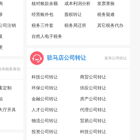
询
核对账款余额
成本利润分析
发票查验
录
经营账外包
股权转让
税务疑难
公司注销
税务三件套
税务局迁所
其它税务代办
复
自然人电子税务
更
局
驻马店公司转让
发布公司转让
发布税务筹划
科技公司转让
商贸公司转让
案定制
环保公司转让
供应公司转让
贴
金融公司转让
房产公司转让
大厅开具
人才公司转让
代理公司转让
物流公司转让
贸易公司转让
投资公司转让
科技公司转让