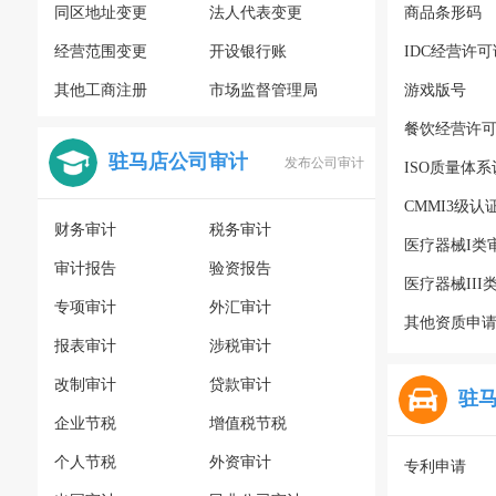
同区地址变更
法人代表变更
商品条形码
经营范围变更
开设银行账
IDC经营许可
其他工商注册
市场监督管理局
游戏版号
餐饮经营许
驻马店公司审计
发布公司审计
ISO质量体
CMMI3级认
财务审计
税务审计
医疗器械I类
审计报告
验资报告
医疗器械III
专项审计
外汇审计
其他资质申
报表审计
涉税审计
改制审计
贷款审计
驻
企业节税
增值税节税
个人节税
外资审计
专利申请