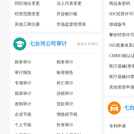
同区地址变更
法人代表变更
商品条形码
经营范围变更
开设银行账
IDC经营许可
其他工商注册
市场监督管理局
游戏版号
餐饮经营许
七台河公司审计
发布公司审计
ISO质量体
CMMI3级认
财务审计
税务审计
医疗器械I类
审计报告
验资报告
医疗器械III
专项审计
外汇审计
其他资质申
报表审计
涉税审计
改制审计
贷款审计
七
企业节税
增值税节税
个人节税
外资审计
专利申请