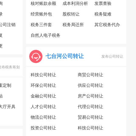
询
核对账款余额
成本利润分析
发票查验
录
经营账外包
股权转让
税务疑难
公司注销
税务三件套
税务局迁所
其它税务代办
复
自然人电子税务
更
局
七台河公司转让
发布公司转让
发布税务筹划
科技公司转让
商贸公司转让
案定制
环保公司转让
供应公司转让
贴
金融公司转让
房产公司转让
大厅开具
人才公司转让
代理公司转让
物流公司转让
贸易公司转让
投资公司转让
科技公司转让