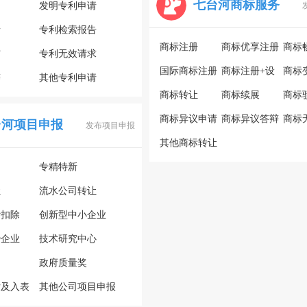
七台河商标服务
利
发明专利申请
请
专利检索报告
商标注册
商标优享注册
商标
审
专利无效请求
国际商标注册
商标注册+设
商标
辩
其他专利申请
商标转让
计
商标续展
商标
商标异议申请
商标异议答辩
商标
台河项目申报
发布项目申报
其他商标转让
专精特新
让
流水公司转让
计扣除
创新型中小企业
势企业
技术研究中心
政府质量奖
估及入表
其他公司项目申报