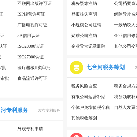
互联网出版许可证
税务疑难注销
公司档案查
证
ISP经营许可证
登报挂失声明
解除异常名
广播电视许可证
小规模公司注销
一般纳税人
可证
3A信用认证
疑难公司注销
企业信用修
系认证
ISO20000认证
企业异常记录删除
其他公司变
证
ISO27000认证
七台河税务筹划
审批
医疗器械II类审批
类审批
食品流通许可证
税务风险自查
税务合规方
请
有限公司运营补贴
税务领取补
个体户免增值税个税
自然人发票
台河专利服务
发布专利服务
其他税收筹划
外观专利申请