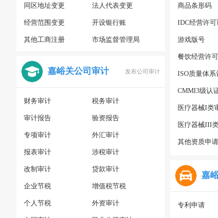
同区地址变更
法人代表变更
商品条形码
经营范围变更
开设银行账
IDC经营许可
其他工商注册
市场监督管理局
游戏版号
餐饮经营许
嘉峪关公司审计
发布公司审计
ISO质量体
CMMI3级认
财务审计
税务审计
医疗器械I类
审计报告
验资报告
医疗器械III
专项审计
外汇审计
其他资质申
报表审计
涉税审计
改制审计
贷款审计
嘉
企业节税
增值税节税
个人节税
外资审计
专利申请