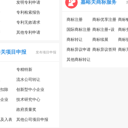
嘉峪关商标服务
利
发明专利申请
请
专利检索报告
商标注册
商标优享注册
商标
审
专利无效请求
国际商标注册
商标注册+设
商标
辩
其他专利申请
商标转让
计
商标续展
商标
商标异议申请
商标异议答辩
商标
峪关项目申报
发布项目申报
其他商标转让
专精特新
让
流水公司转让
计扣除
创新型中小企业
势企业
技术研究中心
政府质量奖
估及入表
其他公司项目申报