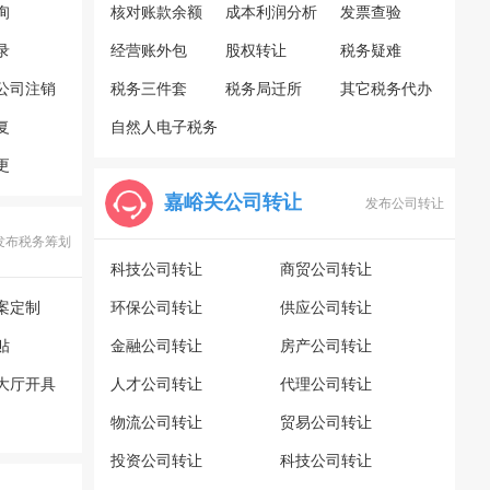
询
核对账款余额
成本利润分析
发票查验
录
经营账外包
股权转让
税务疑难
公司注销
税务三件套
税务局迁所
其它税务代办
复
自然人电子税务
更
局
嘉峪关公司转让
发布公司转让
发布税务筹划
科技公司转让
商贸公司转让
案定制
环保公司转让
供应公司转让
贴
金融公司转让
房产公司转让
大厅开具
人才公司转让
代理公司转让
物流公司转让
贸易公司转让
投资公司转让
科技公司转让