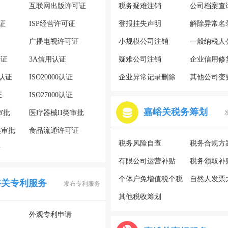
互联网出版许可证
税务疑难注销
公司档案查
证
ISP经营许可证
登报挂失声明
解除异常名
广播电视许可证
小规模公司注销
一般纳税人
可证
3A信用认证
疑难公司注销
企业信用修
系认证
ISO20000认证
企业异常记录删除
其他公司变
证
ISO27000认证
嘉峪关税务筹划
审批
医疗器械II类审批
类审批
食品流通许可证
税务风险自查
税务合规方
请
有限公司运营补贴
税务领取补
个体户免增值税个税
自然人发票
峪关专利服务
发布专利服务
其他税收筹划
外观专利申请