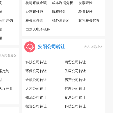
询
核对账款余额
成本利润分析
发票查验
录
经营账外包
股权转让
税务疑难
公司注销
税务三件套
税务局迁所
其它税务代办
复
自然人电子税务
更
局
安阳公司转让
发布公司转让
发布税务筹划
科技公司转让
商贸公司转让
案定制
环保公司转让
供应公司转让
贴
金融公司转让
房产公司转让
大厅开具
人才公司转让
代理公司转让
物流公司转让
贸易公司转让
投资公司转让
科技公司转让