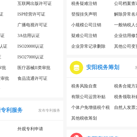
互联网出版许可证
税务疑难注销
公司档案查
证
ISP经营许可证
登报挂失声明
解除异常名
广播电视许可证
小规模公司注销
一般纳税人
可证
3A信用认证
疑难公司注销
企业信用修
系认证
ISO20000认证
企业异常记录删除
其他公司变
证
ISO27000认证
安阳税务筹划
审批
医疗器械II类审批
类审批
食品流通许可证
税务风险自查
税务合规方
请
有限公司运营补贴
税务领取补
个体户免增值税个税
自然人发票
阳专利服务
发布专利服务
其他税收筹划
外观专利申请