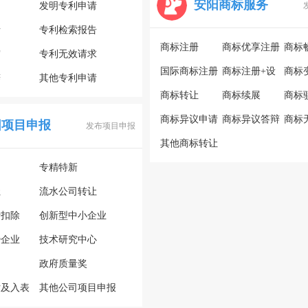
安阳商标服务
利
发明专利申请
请
专利检索报告
商标注册
商标优享注册
商标
审
专利无效请求
国际商标注册
商标注册+设
商标
辩
其他专利申请
商标转让
计
商标续展
商标
商标异议申请
商标异议答辩
商标
阳项目申报
发布项目申报
其他商标转让
专精特新
让
流水公司转让
计扣除
创新型中小企业
势企业
技术研究中心
政府质量奖
估及入表
其他公司项目申报