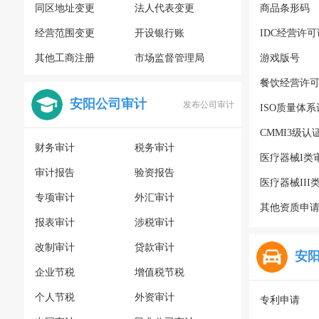
同区地址变更
法人代表变更
商品条形码
经营范围变更
开设银行账
IDC经营许可
其他工商注册
市场监督管理局
游戏版号
餐饮经营许
安阳公司审计
发布公司审计
ISO质量体
CMMI3级认
财务审计
税务审计
医疗器械I类
审计报告
验资报告
医疗器械III
专项审计
外汇审计
其他资质申
报表审计
涉税审计
改制审计
贷款审计
安
企业节税
增值税节税
个人节税
外资审计
专利申请