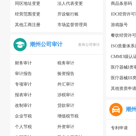
同区地址变更
法人代表变更
商品条形码
经营范围变更
开设银行账
IDC经营许可
其他工商注册
市场监督管理局
游戏版号
餐饮经营许
潮州公司审计
发布公司审计
ISO质量体
CMMI3级认
财务审计
税务审计
医疗器械I类
审计报告
验资报告
医疗器械III
专项审计
外汇审计
其他资质申
报表审计
涉税审计
改制审计
贷款审计
潮
企业节税
增值税节税
个人节税
外资审计
专利申请