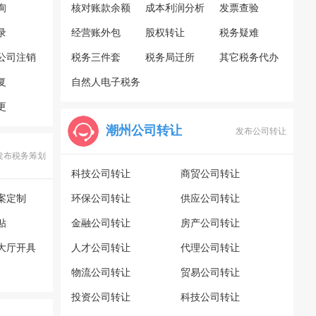
询
核对账款余额
成本利润分析
发票查验
录
经营账外包
股权转让
税务疑难
公司注销
税务三件套
税务局迁所
其它税务代办
复
自然人电子税务
更
局
潮州公司转让
发布公司转让
发布税务筹划
科技公司转让
商贸公司转让
案定制
环保公司转让
供应公司转让
贴
金融公司转让
房产公司转让
大厅开具
人才公司转让
代理公司转让
物流公司转让
贸易公司转让
投资公司转让
科技公司转让