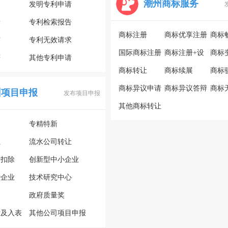
潮州商标服务
利
发明专利申请
请
专利检索报告
商标注册
商标优享注册
商标
审
专利无效请求
国际商标注册
商标注册+设
商标
辩
其他专利申请
商标转让
计
商标续展
商标
商标异议申请
商标异议答辩
商标
州项目申报
发布项目申报
其他商标转让
专精特新
让
流水公司转让
计扣除
创新型中小企业
势企业
技术研究中心
政府质量奖
估及入表
其他公司项目申报