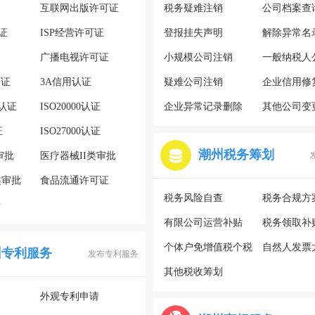
互联网出版许可证
税务疑难注销
公司档案查
证
ISP经营许可证
登报挂失声明
解除异常名
广播电视许可证
小规模公司注销
一般纳税人
可证
3A信用认证
疑难公司注销
企业信用修
系认证
ISO20000认证
企业异常记录删除
其他公司变
证
ISO27000认证
潮州税务筹划
审批
医疗器械II类审批
类审批
食品流通许可证
税务风险自查
税务合规方
请
有限公司运营补贴
税务领取补
个体户免增值税个税
自然人发票
州专利服务
发布专利服务
其他税收筹划
外观专利申请