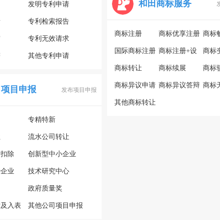
和田商标服务
利
发明专利申请
请
专利检索报告
商标注册
商标优享注册
商标
审
专利无效请求
国际商标注册
商标注册+设
商标
辩
其他专利申请
商标转让
计
商标续展
商标
商标异议申请
商标异议答辩
商标
田项目申报
发布项目申报
其他商标转让
专精特新
让
流水公司转让
计扣除
创新型中小企业
势企业
技术研究中心
政府质量奖
估及入表
其他公司项目申报