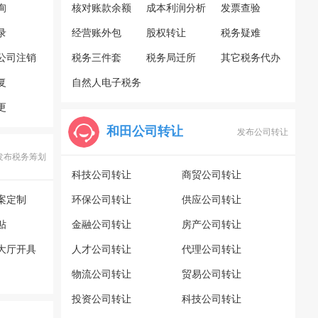
询
核对账款余额
成本利润分析
发票查验
录
经营账外包
股权转让
税务疑难
公司注销
税务三件套
税务局迁所
其它税务代办
复
自然人电子税务
更
局
和田公司转让
发布公司转让
发布税务筹划
科技公司转让
商贸公司转让
案定制
环保公司转让
供应公司转让
贴
金融公司转让
房产公司转让
大厅开具
人才公司转让
代理公司转让
物流公司转让
贸易公司转让
投资公司转让
科技公司转让