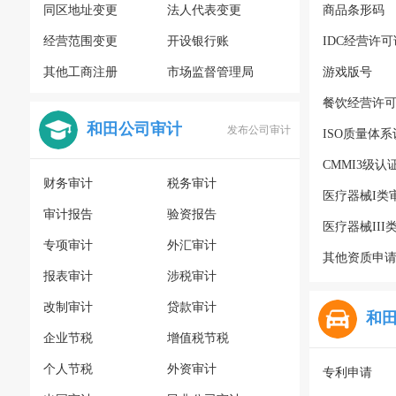
同区地址变更
法人代表变更
商品条形码
经营范围变更
开设银行账
IDC经营许可
其他工商注册
市场监督管理局
游戏版号
餐饮经营许
和田公司审计
发布公司审计
ISO质量体
CMMI3级认
财务审计
税务审计
医疗器械I类
审计报告
验资报告
医疗器械III
专项审计
外汇审计
其他资质申
报表审计
涉税审计
改制审计
贷款审计
和
企业节税
增值税节税
个人节税
外资审计
专利申请