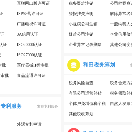
互联网出版许可证
税务疑难注销
公司档案查
证
ISP经营许可证
登报挂失声明
解除异常名
广播电视许可证
小规模公司注销
一般纳税人
可证
3A信用认证
疑难公司注销
企业信用修
系认证
ISO20000认证
企业异常记录删除
其他公司变
证
ISO27000认证
和田税务筹划
审批
医疗器械II类审批
类审批
食品流通许可证
税务风险自查
税务合规方
请
有限公司运营补贴
税务领取补
个体户免增值税个税
自然人发票
田专利服务
发布专利服务
其他税收筹划
外观专利申请