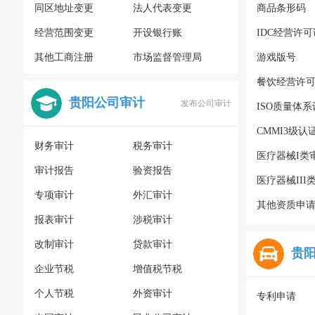
同区地址变更
法人代表变更
商品条形码
经营范围变更
开设银行账
IDC经营许可
其他工商注册
市场监督管理局
游戏版号
餐饮经营许
贵阳公司审计
发布公司审计
ISO质量体
CMMI3级认
财务审计
税务审计
医疗器械I类
审计报告
验资报告
医疗器械III
专项审计
外汇审计
其他资质申
报表审计
涉税审计
改制审计
贷款审计
贵
企业节税
增值税节税
个人节税
外资审计
专利申请