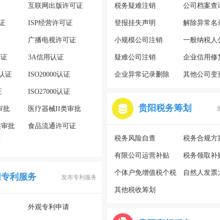
互联网出版许可证
税务疑难注销
公司档案查
证
ISP经营许可证
登报挂失声明
解除异常名
广播电视许可证
小规模公司注销
一般纳税人
可证
3A信用认证
疑难公司注销
企业信用修
系认证
ISO20000认证
企业异常记录删除
其他公司变
证
ISO27000认证
贵阳税务筹划
审批
医疗器械II类审批
类审批
食品流通许可证
税务风险自查
税务合规方
请
有限公司运营补贴
税务领取补
个体户免增值税个税
自然人发票
阳专利服务
发布专利服务
其他税收筹划
外观专利申请