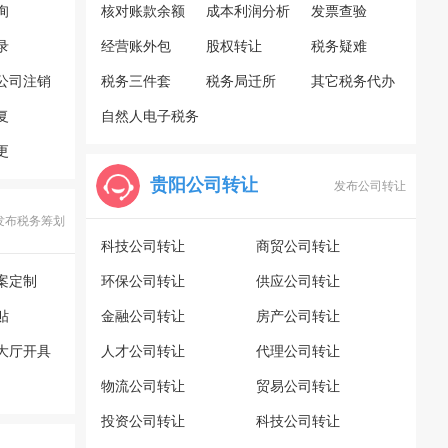
询
核对账款余额
成本利润分析
发票查验
录
经营账外包
股权转让
税务疑难
公司注销
税务三件套
税务局迁所
其它税务代办
复
自然人电子税务
更
局
贵阳公司转让
发布公司转让
发布税务筹划
科技公司转让
商贸公司转让
案定制
环保公司转让
供应公司转让
贴
金融公司转让
房产公司转让
大厅开具
人才公司转让
代理公司转让
物流公司转让
贸易公司转让
投资公司转让
科技公司转让