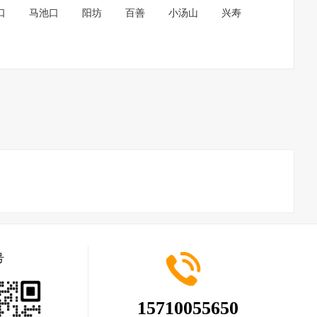
口
马池口
阳坊
百善
小汤山
兴寿
号
15710055650