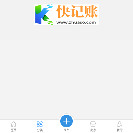
发布
首页
分类
商家
我的