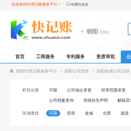
欢迎来到代理记账服务平台！
收藏到桌面
·
朝阳
[切换]
首页
工商服务
专利服务
资质审批
公
>
>
朝阳代理记账服务平台
朝阳公司变更
朝阳疑难公司注销
栏目分类
不限
公司地址变更
经营范围变更
公司档案查询
登报挂失声明
解除异
区域查找
不限
双塔
龙城
北票
凌源