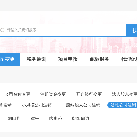
司变更
税务筹划
项目申报
商标服务
代理记
公司名称变更
注册资金变更
开户银行变更
法人股东变
常名录
小规模公司注销
一般纳税人公司注销
疑难公司注销
朝阳县
建平
喀喇沁
朝阳周边