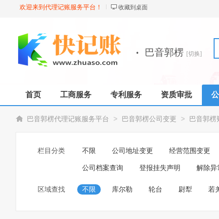
欢迎来到代理记账服务平台！
收藏到桌面
·
巴音郭楞
[切换]
首页
工商服务
专利服务
资质审批
公
>
>
巴音郭楞代理记账服务平台
巴音郭楞公司变更
巴音郭楞
栏目分类
不限
公司地址变更
经营范围变更
公司档案查询
登报挂失声明
解除异
区域查找
不限
库尔勒
轮台
尉犁
若