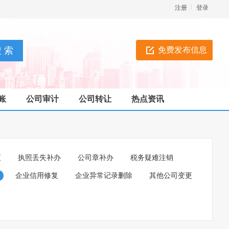
注册
登录
免费发布信息
账
公司审计
公司转让
热点资讯
更
执照丢失补办
公司章补办
税务疑难注销
企业信用修复
企业异常记录删除
其他公司变更