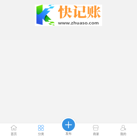
发布
首页
分类
商家
我的