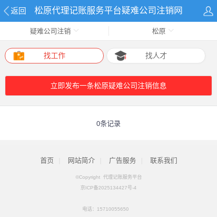
松原代理记账服务平台疑难公司注销网
返回
疑难公司注销
松原
找工作
找人才
立即发布一条松原疑难公司注销信息
0条记录
首页
|
网站简介
|
广告服务
|
联系我们
©Copyright 代理记账服务平台
京ICP备2025134427号-4
电话：
15710055650