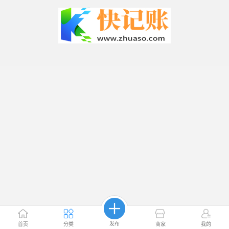
发布
首页
分类
商家
我的