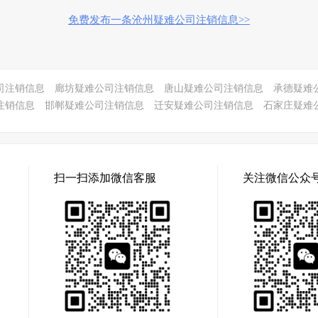
免费发布一条沧州疑难公司注销信息>>
司注销信息
廊坊疑难公司注销信息
唐山疑难公司注销信息
承德疑难
注销信息
邯郸疑难公司注销信息
迁安疑难公司注销信息
石家庄疑难
扫一扫添加微信客服
关注微信公众