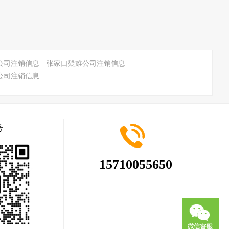
公司注销信息
张家口疑难公司注销信息
公司注销信息
号
15710055650