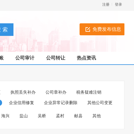
注册
登录
免费发布信息
账
公司审计
公司转让
热点资讯
更
执照丢失补办
公司章补办
税务疑难注销
企业信用修复
企业异常记录删除
其他公司变更
海兴
盐山
吴桥
孟村
献县
其他