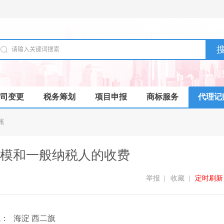
司变更
税务筹划
项目申报
商标服务
代理记
账
模和一般纳税人的收费
举报
|
收藏
|
定时刷新
域：
海淀 西二旗