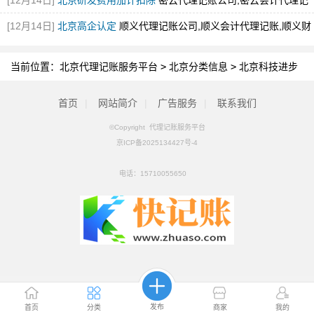
[12月14日]
北京研发费用加计扣除
密云代理记账公司,密云会计代理记
账,密云财税代理记账公司
[图]
[12月14日]
北京高企认定
顺义代理记账公司,顺义会计代理记账,顺义财
税代理记账公司
[图]
当前位置：
北京代理记账服务平台
>
北京分类信息
>
北京科技进步
奖
首页
|
网站简介
|
广告服务
|
联系我们
©Copyright 代理记账服务平台
京ICP备2025134427号-4
电话：
15710055650
发布
首页
分类
商家
我的