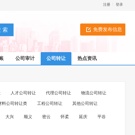
注册
登录
免费发布信息
账
公司审计
公司转让
热点资讯
让
人才公司转让
代理公司转让
物流公司转让
材料公司转让类
工程公司转让
其他公司转让
大兴
顺义
密云
怀柔
延庆
平谷