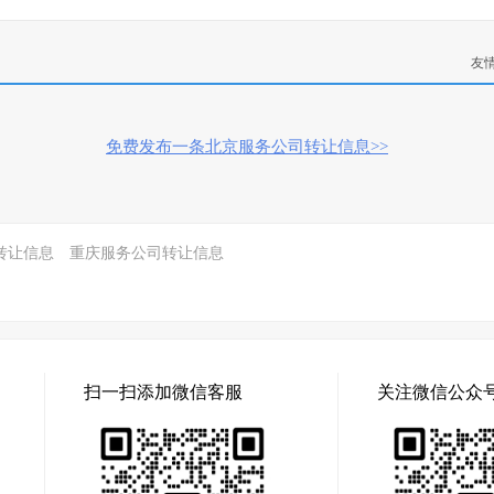
友
免费发布一条北京服务公司转让信息>>
转让信息
重庆服务公司转让信息
扫一扫添加微信客服
关注微信公众